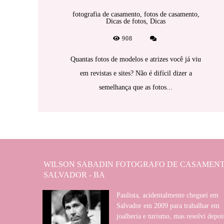
fotografia de casamento, fotos de casamento,
Dicas de fotos, Dicas
908
Quantas fotos de modelos e atrizes você já viu
em revistas e sites? Não é difícil dizer a
semelhança que as fotos...
WILSON SABADIN FOTOGRAFO DE CASAMENT
SALVADOR - BA
Paulista, acidentalmente cheguei em
Salvador em 2009 para trabalhar em
joalheria e turismo, mas resolvi depoi