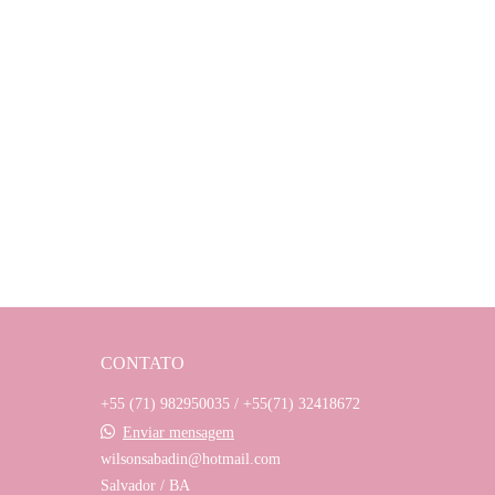
CONTATO
+55 (71) 982950035 / +55(71) 32418672
Enviar mensagem
wilsonsabadin@hotmail.com
Salvador / BA