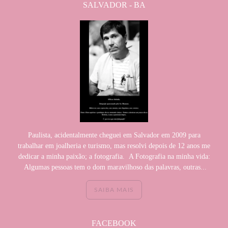
SALVADOR - BA
Paulista, acidentalmente cheguei em Salvador em 2009 para
trabalhar em joalheria e turismo, mas resolvi depois de 12 anos me
dedicar a minha paixão; a fotografia. A Fotografia na minha vida:
Algumas pessoas tem o dom maravilhoso das palavras, outras...
SAIBA MAIS
FACEBOOK