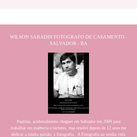
WILSON SABADIN FOTOGRAFO DE CASAMENTO -
SALVADOR - BA
Paulista, acidentalmente cheguei em Salvador em 2009 para
trabalhar em joalheria e turismo, mas resolvi depois de 12 anos me
dedicar a minha paixão; a fotografia. A Fotografia na minha vida: