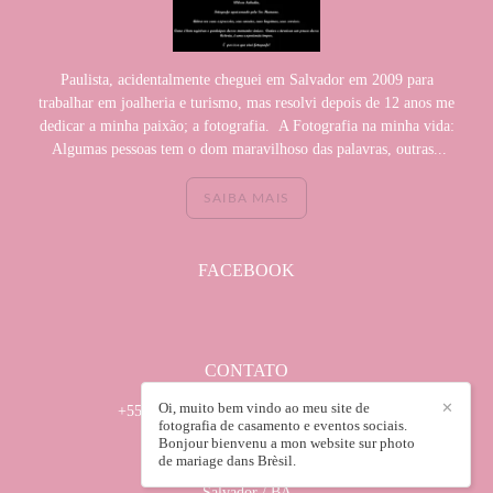
Paulista, acidentalmente cheguei em Salvador em 2009 para
trabalhar em joalheria e turismo, mas resolvi depois de 12 anos me
dedicar a minha paixão; a fotografia. A Fotografia na minha vida:
Algumas pessoas tem o dom maravilhoso das palavras, outras...
SAIBA MAIS
FACEBOOK
CONTATO
Oi, muito bem vindo ao meu site de
✕
+55 (71) 982950035 / +55(71) 32418672
fotografia de casamento e eventos sociais.
Enviar mensagem
Bonjour bienvenu a mon website sur photo
de mariage dans Brèsil.
wilsonsabadin@hotmail.com
Salvador / BA