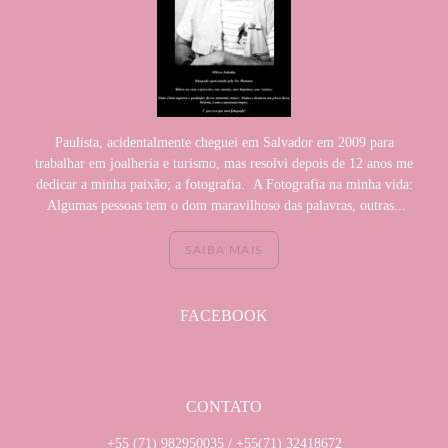
Paulista, acidentalmente cheguei em Salvador em 2009 para
trabalhar em joalheria e turismo, mas resolvi depois de 12 anos me
dedicar a minha paixão; a fotografia. A Fotografia na minha vida:
Algumas pessoas tem o dom maravilhoso das palavras, outras...
SAIBA MAIS
FACEBOOK
CONTATO
+55 (71) 982950035 / +55(71) 32418672