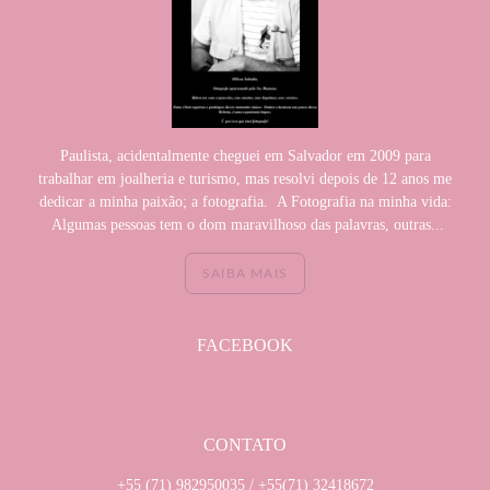
Paulista, acidentalmente cheguei em Salvador em 2009 para
trabalhar em joalheria e turismo, mas resolvi depois de 12 anos me
dedicar a minha paixão; a fotografia. A Fotografia na minha vida:
Algumas pessoas tem o dom maravilhoso das palavras, outras...
SAIBA MAIS
FACEBOOK
CONTATO
+55 (71) 982950035 / +55(71) 32418672