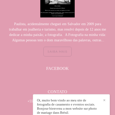
Paulista, acidentalmente cheguei em Salvador em 2009 para
trabalhar em joalheria e turismo, mas resolvi depois de 12 anos me
dedicar a minha paixão; a fotografia. A Fotografia na minha vida:
Algumas pessoas tem o dom maravilhoso das palavras, outras...
SAIBA MAIS
FACEBOOK
CONTATO
Oi, muito bem vindo ao meu site de
✕
+55 (71) 982950035 / +55(71) 32418672
fotografia de casamento e eventos sociais.
Enviar mensagem
Bonjour bienvenu a mon website sur photo
de mariage dans Brèsil.
wilsonsabadin@hotmail.com