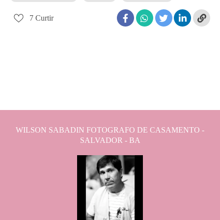
7
Curtir
WILSON SABADIN FOTOGRAFO DE CASAMENTO -
SALVADOR - BA