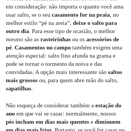
em consideração: não importa o quanto você ama
usar salto, se o seu
casamento for na praia
, no
melhor estilo “pé na areia”,
deixe o salto para
outro dia
. Para esse tipo de ocasião, o melhor
mesmo são as
rasteirinhas
ou os
acessórios de
pé
.
Casamentos no campo
também exigem uma
atenção especial: salto fino afunda na grama e
pode se tornar o tormento da noiva e das
convidadas. A opção mais interessante são
saltos
mais grossos
ou, para quem abre mão do salto,
sapatilhas
.
Não esqueça de considerar também a
estação do
ano
em que vai se casar: normalmente, nossos
pés incham em dias mais quentes
e
diminuem
em dias mais frios
. Portanto, se você for casar no