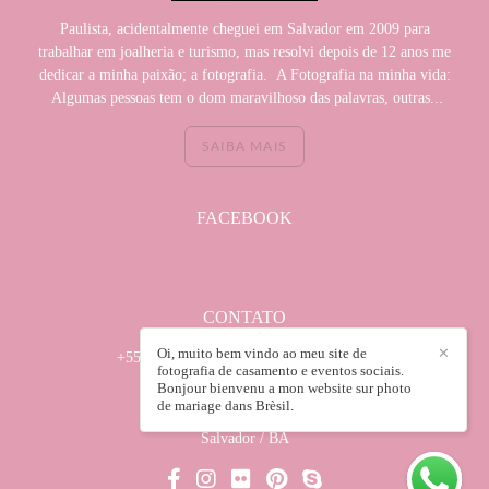
Paulista, acidentalmente cheguei em Salvador em 2009 para
trabalhar em joalheria e turismo, mas resolvi depois de 12 anos me
dedicar a minha paixão; a fotografia. A Fotografia na minha vida:
Algumas pessoas tem o dom maravilhoso das palavras, outras...
SAIBA MAIS
FACEBOOK
CONTATO
Oi, muito bem vindo ao meu site de
✕
+55 (71) 982950035 / +55(71) 32418672
fotografia de casamento e eventos sociais.
Enviar mensagem
Bonjour bienvenu a mon website sur photo
de mariage dans Brèsil.
wilsonsabadin@hotmail.com
Salvador / BA