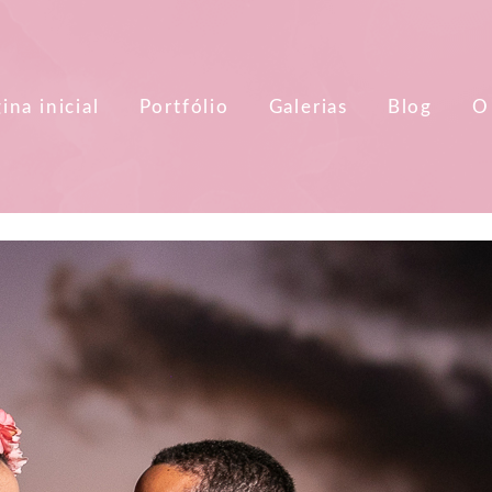
ina inicial
Portfólio
Galerias
Blog
O