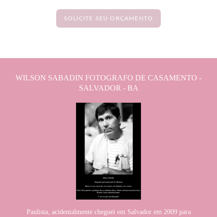
SOLICITE SEU ORÇAMENTO
WILSON SABADIN FOTOGRAFO DE CASAMENTO -
SALVADOR - BA
Paulista, acidentalmente cheguei em Salvador em 2009 para