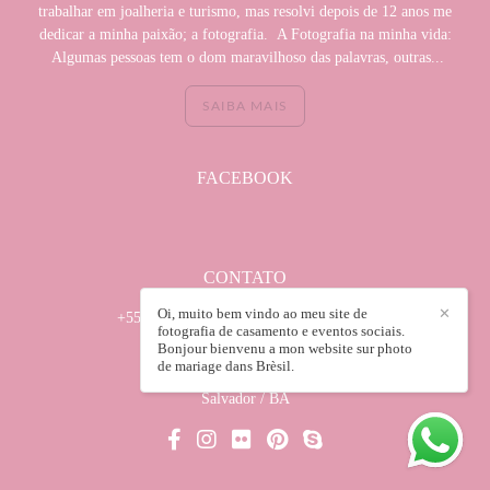
trabalhar em joalheria e turismo, mas resolvi depois de 12 anos me
dedicar a minha paixão; a fotografia. A Fotografia na minha vida:
Algumas pessoas tem o dom maravilhoso das palavras, outras...
SAIBA MAIS
FACEBOOK
CONTATO
Oi, muito bem vindo ao meu site de
✕
+55 (71) 982950035 / +55(71) 32418672
fotografia de casamento e eventos sociais.
Enviar mensagem
Bonjour bienvenu a mon website sur photo
de mariage dans Brèsil.
wilsonsabadin@hotmail.com
Salvador / BA