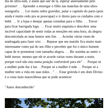
dia do ultra-som, e assim que sair de lá, esperar ansiosamente pelo
próximo! … Aprender a enxergar o filho nas manchas de uma ultra-
sonografia. … Ler muito sobre gravidez, pular o capitulo do parto (pois
ainda é muito cedo pra se preocupar) e ir direto para os cuidados com o
bebê. … Ir a lojas e desejar apenas coisinhas para o filho. … Torcer
para ficar barriguda logo. … Ficar muito esquisita e descobrir uma
incrível capacidade de sentir todas as emoções em uma hora, da alegria
descontrolada ao mau humor sem fim. … Acordar várias vezes de
madrugada para fazer xixi. … Reparar que seu marido fica muito mais
interessante como pai do seu filho e perceber que foi o único homem
capaz de te presentear com tamanha alegria. … Rir sozinha ao sentir o
bebê mexer, mesmo que ele te acorde várias vezes durante a noite,
porque você não esta numa posição confortável para ele” … Porque só
a mulher pode dar à luz …Porque só a mulher é mãe … Porque só a
mulher tem a vida em suas mãos…” … Estar grávida é um dom Divino
é a coisa mais maravilhosa que se pode acontecer.
"Autor desconhecido"