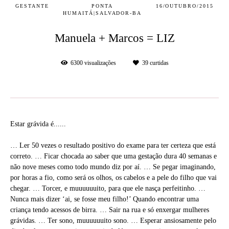
GESTANTE
PONTA
16/OUTUBRO/2015
HUMAITÁ|SALVADOR-BA
Manuela + Marcos = LIZ
6300
visualizações
39
curtidas
Estar grávida é......
… Ler 50 vezes o resultado positivo do exame para ter certeza que está
correto. … Ficar chocada ao saber que uma gestação dura 40 semanas e
não nove meses como todo mundo diz por aí. … Se pegar imaginando,
por horas a fio, como será os olhos, os cabelos e a pele do filho que vai
chegar. … Torcer, e muuuuuuito, para que ele nasça perfeitinho. …
Nunca mais dizer ‘ai, se fosse meu filho!’ Quando encontrar uma
criança tendo acessos de birra. … Sair na rua e só enxergar mulheres
grávidas. … Ter sono, muuuuuuito sono. … Esperar ansiosamente pelo