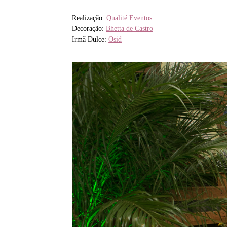
Realização:
Qualité Eventos
Decoração:
Bhetta de Castro
Irmã Dulce:
Osid