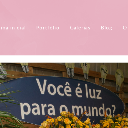
ina inicial
Portfólio
Galerias
Blog
O