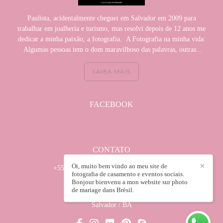
Paulista, acidentalmente cheguei em Salvador em 2009 para
trabalhar em joalheria e turismo, mas resolvi depois de 12 anos me
dedicar a minha paixão; a fotografia. A Fotografia na minha vida:
Algumas pessoas tem o dom maravilhoso das palavras, outras...
SAIBA MAIS
FACEBOOK
CONTATO
Oi, muito bem vindo ao meu site de
✕
+55 (71) 982950035 / +55(71) 32418672
fotografia de casamento e eventos sociais.
Enviar mensagem
Bonjour bienvenu a mon website sur photo
de mariage dans Brèsil.
wilsonsabadin@hotmail.com
Salvador / BA