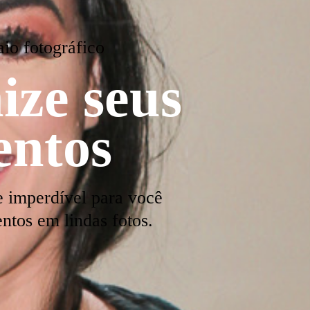
io fotográfico
ize seus
ntos
 imperdível para você
tos em lindas fotos.