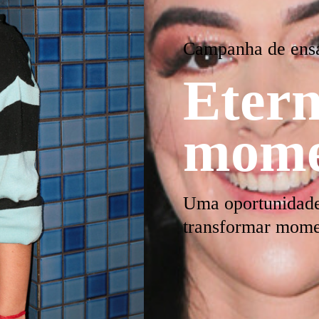
Campanha de ensa
Etern
mome
Uma oportunidade
transformar momen